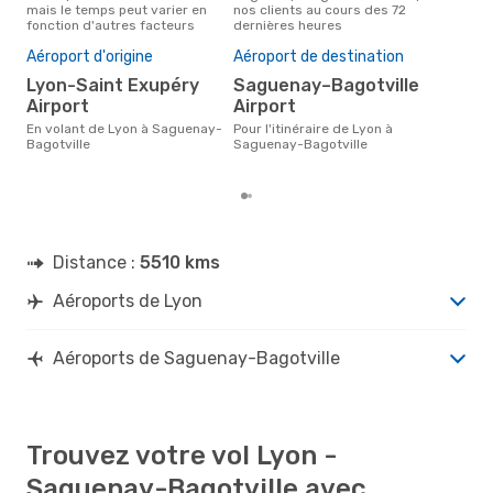
mais le temps peut varier en
nos clients au cours des 72
Sag
fonction d'autres facteurs
dernières heures
Mei
rés
Aéroport d'origine
Aéroport de destination
d
Lyon-Saint Exupéry
Saguenay–Bagotville
Selon des données réelles, août
Airport
Airport
est 
pour
En volant de Lyon à Saguenay-
Pour l'itinéraire de Lyon à
des
Bagotville
Saguenay-Bagotville
Bago
Distance :
5510 kms
Aéroports de Lyon
Aéroports de Saguenay-Bagotville
Trouvez votre vol Lyon -
Saguenay-Bagotville avec