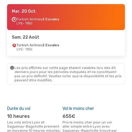
Sam. 22 Août
Mar. 20 Oct.
- Mar. 1 Sept.
Air Canada
Turkish Airlines
2 Escales
2 Escales
LYS
LYS
- YBG
- YBG
Air Canada
2 Escales
YBG
- LYS
Sam. 22 Août
Ven. 23 Oct.
Turkish Airlines
- Jeu. 29 Oct.
2 Escales
LYS
- YBG
Air Canada
1 Escale
LYS
- YBG
Air Canada
2 Escales
YBG
- LYS
Les prix affichés sur cette page étaient valables lors des 20
derniers jours pour les périodes indiquées et ne constituent
pas un prix définitif. Veuillez noter que la disponibilité et les prix
peuvent être modifiés.
Durée du vol
Vol le moins cher
Hau
10 heures
655€
av
Les vols entre Lyon et
Prix le moins cher pour un vol
Selon les données de recherche,
Saguenay-Bagotville prennent
aller simple entre Lyon avec
avri
en moyenne 10 heures minutes,
Saguenay-Bagotville trouvé par
cha