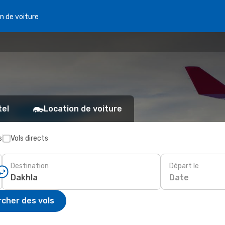
n de voiture
tel
Location de voiture
s
Vols directs
Destination
Départ le
Date
cher des vols