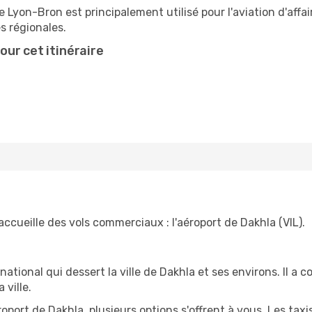
 Lyon-Bron est principalement utilisé pour l'aviation d'affair
s régionales.
ur cet itinéraire
ccueille des vols commerciaux : l'aéroport de Dakhla (VIL).
rnational qui dessert la ville de Dakhla et ses environs. Il 
 ville.
roport de Dakhla, plusieurs options s'offrent à vous. Les taxi