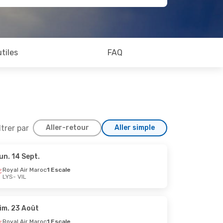
utiles
FAQ
ltrer par
Aller-retour
Aller simple
un. 14 Sept.
ct.
Royal Air Maroc
1 Escale
LYS
- VIL
s
im. 23 Août
Royal Air Maroc
1 Escale