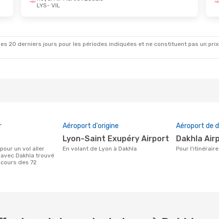
LYS
- VIL
t.
- Jeu. 29 Oct.
Mar. 25 Août
- Mer. 2 S
 Maroc
1 Escale
Royal Air Maroc
1 Escale
LYS
- VIL
 Maroc
1 Escale
Royal Air Maroc
2 Escale
VIL
- LYS
es 20 derniers jours pour les périodes indiquées et ne constituent pas un prix déf
r
Aéroport d'origine
Aéroport de d
Lyon-Saint Exupéry Airport
Dakhla Air
En volant de Lyon à Dakhla
Pour l'itinérai
 avec Dakhla trouvé
 cours des 72