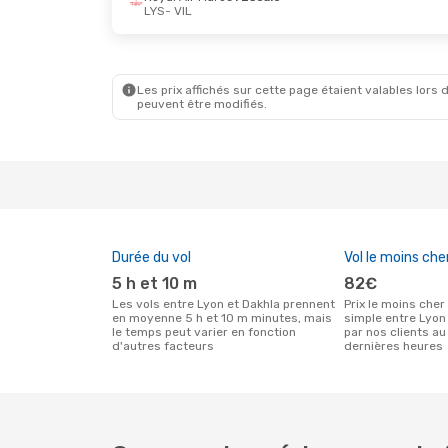
LYS
- VIL
Lun. 7 Sept.
- Mar. 15 Sept.
Lun. 26 Oc
Royal Air Maroc
1 Escale
Royal Air
LYS
- VIL
LYS
- VIL
Royal Air Maroc
1 Escale
Royal Air
VIL
- LYS
VIL
- LYS
Les prix affichés sur cette page étaient valables lors d
peuvent être modifiés.
Durée du vol
Vol le moins che
5 h et 10 m
82€
Les vols entre Lyon et Dakhla prennent
Prix le moins cher pour un vol aller
en moyenne 5 h et 10 m minutes, mais
simple entre Lyon
le temps peut varier en fonction
par nos clients au
d'autres facteurs
dernières heures