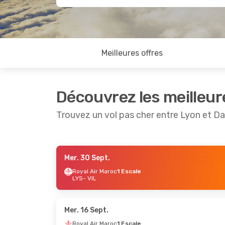
Meilleures offres
Découvrez les meilleur
Trouvez un vol pas cher entre Lyon et Da
Mer. 30 Sept.
Jeu. 1 Oct.
- Lun. 5 Oct.
Ven. 18 Se
Royal Air Maroc
1 Escale
LYS
- VIL
Royal Air Maroc
1 Escale
Royal Air
LYS
- VIL
LYS
- VIL
Royal Air Maroc
1 Escale
Royal Air
VIL
- LYS
VIL
- LYS
Mer. 16 Sept.
Royal Air Maroc
1 Escale