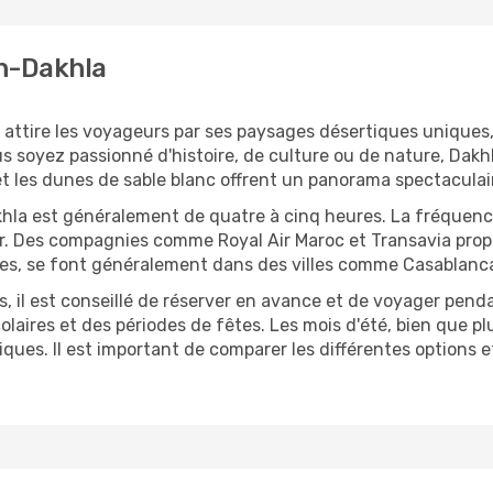
on-Dakhla
, attire les voyageurs par ses paysages désertiques unique
 soyez passionné d'histoire, de culture ou de nature, Dakhla 
et les dunes de sable blanc offrent un panorama spectaculai
akhla est généralement de quatre à cinq heures. La fréquen
r. Des compagnies comme Royal Air Maroc et Transavia propo
ires, se font généralement dans des villes comme Casablanc
s, il est conseillé de réserver en avance et de voyager pend
ires et des périodes de fêtes. Les mois d'été, bien que plu
ues. Il est important de comparer les différentes options et 