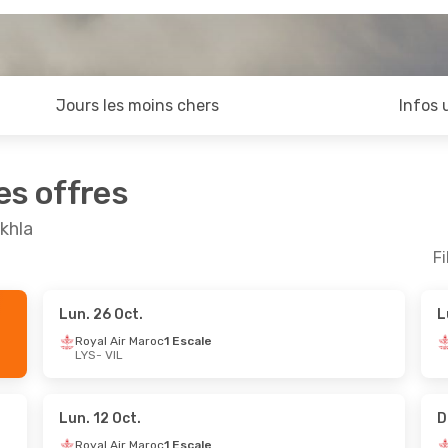
Jours les moins chers
Infos 
es offres
khla
Fi
Lun. 26 Oct.
L
pt.
- Ven. 25 Sept.
Dim. 11 Oct.
- Dim. 18 O
Royal Air Maroc
1 Escale
LYS
- VIL
 Maroc
1 Escale
Royal Air Maroc
2 Escale
LYS
- VIL
 Maroc
1 Escale
Royal Air Maroc
1 Escale
VIL
- LYS
Lun. 12 Oct.
D
Royal Air Maroc
1 Escale