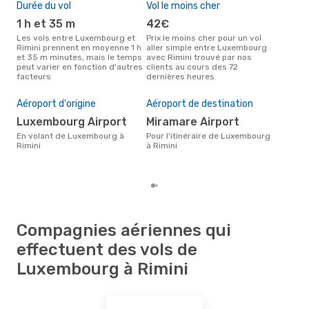
Durée du vol
Vol le moins cher
Hau
1 h et 35 m
42€
av
Les vols entre Luxembourg et
Prix le moins cher pour un vol
Selon les données de recherche,
Rimini prennent en moyenne 1 h
aller simple entre Luxembourg
avri
et 35 m minutes, mais le temps
avec Rimini trouvé par nos
cha
peut varier en fonction d'autres
clients au cours des 72
Lux
facteurs
dernières heures
Pri
4
Aéroport d'origine
Aéroport de destination
Le prix moyen d'un vol
Luxembourg Airport
Miramare Airport
Lux
eDr
En volant de Luxembourg à
Pour l'itinéraire de Luxembourg
le p
Rimini
à Rimini
Compagnies aériennes qui
effectuent des vols de
Luxembourg à Rimini