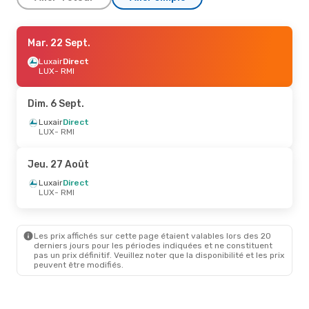
Jeu. 27 Août
Mar. 22 Sept.
- Mar. 1 Sept.
Luxair
Luxair
Direct
Direct
LUX
LUX
- RMI
- RMI
Luxair
Direct
RMI
- LUX
Dim. 6 Sept.
Dim. 20 Sept.
Luxair
Direct
- Mar. 22 Sept.
LUX
- RMI
Luxair
Direct
LUX
- RMI
Luxair
Direct
Jeu. 27 Août
RMI
- LUX
Luxair
Direct
LUX
- RMI
Dim. 6 Sept.
- Mar. 8 Sept.
Luxair
Direct
LUX
- RMI
Les prix affichés sur cette page étaient valables lors des 20
Luxair
Direct
derniers jours pour les périodes indiquées et ne constituent
RMI
- LUX
pas un prix définitif. Veuillez noter que la disponibilité et les prix
peuvent être modifiés.