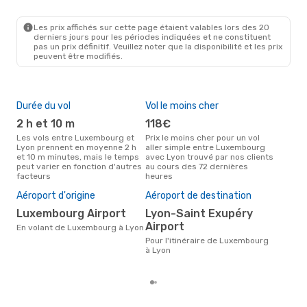
LUX
- LYS
Lufthansa
1 Escale
LYS
- LUX
Les prix affichés sur cette page étaient valables lors des 20
derniers jours pour les périodes indiquées et ne constituent
pas un prix définitif. Veuillez noter que la disponibilité et les prix
peuvent être modifiés.
Durée du vol
Vol le moins cher
Hau
2 h et 10 m
118€
av
Les vols entre Luxembourg et
Prix le moins cher pour un vol
Selon les données de recherche,
Lyon prennent en moyenne 2 h
aller simple entre Luxembourg
avri
et 10 m minutes, mais le temps
avec Lyon trouvé par nos clients
cha
peut varier en fonction d'autres
au cours des 72 dernières
Lux
facteurs
heures
Mei
rés
Aéroport d'origine
Aéroport de destination
n
Luxembourg Airport
Lyon-Saint Exupéry
Selon des données réelles,
Airport
En volant de Luxembourg à Lyon
févr
popu
Pour l'itinéraire de Luxembourg
dest
à Lyon
de 