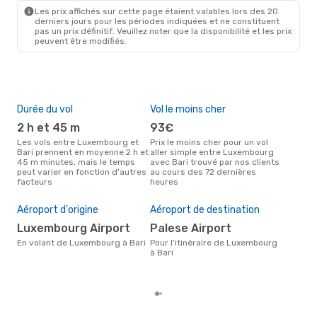
Lufthansa
1 Escale
Les prix affichés sur cette page étaient valables lors des 20
LUX
- BRI
derniers jours pour les périodes indiquées et ne constituent
Lufthansa
2 Escales
pas un prix définitif. Veuillez noter que la disponibilité et les prix
BRI
- LUX
peuvent être modifiés.
Durée du vol
Vol le moins cher
Hau
2 h et 45 m
93€
av
Les vols entre Luxembourg et
Prix le moins cher pour un vol
Selon les données de recherche,
Bari prennent en moyenne 2 h et
aller simple entre Luxembourg
avri
45 m minutes, mais le temps
avec Bari trouvé par nos clients
cha
peut varier en fonction d'autres
au cours des 72 dernières
Lux
facteurs
heures
Pri
2
Aéroport d'origine
Aéroport de destination
Le prix moyen d'un vol
Luxembourg Airport
Palese Airport
Lux
eDr
En volant de Luxembourg à Bari
Pour l'itinéraire de Luxembourg
le p
à Bari