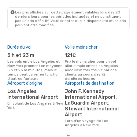
LAX
- NYC
Frontier Airlines
1 Escale
NYC
- LAX
Les prix affichés sur cette page étaient valables lors des 20
derniers jours pour les périodes indiquées et ne constituent
pas un prix définitif. Veuillez noter que la disponibilité et les prix
peuvent être modifiés.
Durée du vol
Vol le moins cher
Hau
5 h et 23 m
121€
av
Les vols entre Los Angeles et
Prix le moins cher pour un vol
Selon les données de recherche,
New York prennent en moyenne
aller simple entre Los Angeles
avri
5 h et 23 m minutes, mais le
avec New York trouvé par nos
cha
temps peut varier en fonction
clients au cours des 72
Ang
d'autres facteurs
dernières heures
Aéroport d'origine
Aéroports de destination
Pri
Los Angeles
John F. Kennedy
2
International Airport
International Airport,
Le prix moyen d'un vol Los
LaGuardia Airport,
Ang
En volant de Los Angeles à New
eDr
York
Stewart International
le p
Airport
Lors d'un voyage de Los
Angeles à New York