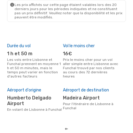
FNC
- LIS
Les prix affichés sur cette page étaient valables lors des 20
derniers jours pour les périodes indiquées et ne constituent
pas un prix définitif. Veuillez noter que la disponibilité et les prix
peuvent être modifiés.
Durée du vol
Vol le moins cher
Hau
1 h et 50 m
16€
a
Les vols entre Lisbonne et
Prix le moins cher pour un vol
Selon les données de recherche,
Funchal prennent en moyenne 1
aller simple entre Lisbonne avec
août
h et 50 m minutes, mais le
Funchal trouvé par nos clients
cha
temps peut varier en fonction
au cours des 72 dernières
Lis
d'autres facteurs
heures
Pri
Aéroport d'origine
Aéroport de destination
9
Humberto Delgado
Madeira Airport
Le prix moyen d'un vol Lisbonne
- F
Airport
Pour l'itinéraire de Lisbonne à
98 €
Funchal
En volant de Lisbonne à Funchal
der