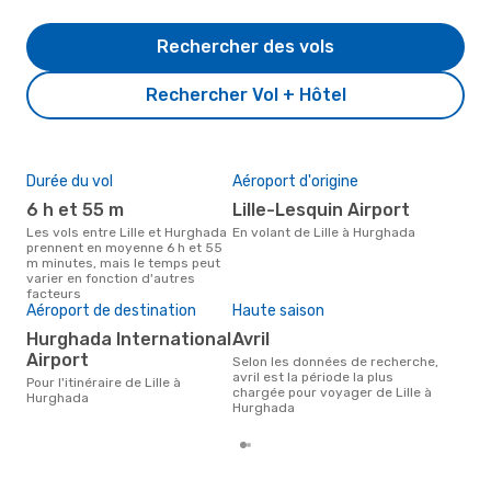
Rechercher des vols
Rechercher Vol + Hôtel
Durée du vol
Aéroport d'origine
Pri
6 h et 55 m
Lille-Lesquin Airport
7
Les vols entre Lille et Hurghada
En volant de Lille à Hurghada
Le prix moyen d'un vol Lille -
prennent en moyenne 6 h et 55
Hur
m minutes, mais le temps peut
789 
varier en fonction d'autres
der
facteurs
Aéroport de destination
Haute saison
Hurghada International
avril
Airport
Selon les données de recherche,
avril est la période la plus
Pour l'itinéraire de Lille à
chargée pour voyager de Lille à
Hurghada
Hurghada