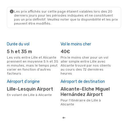
LIL
- ALC
Easyjet
Direct
ALC
- LIL
Les prix affichés sur cette page étaient valables lors des 20
derniers jours pour les périodes indiquées et ne constituent
pas un prix définitif. Veuillez noter que la disponibilité et les prix
peuvent être modifiés.
Durée du vol
Vol le moins cher
Hau
5 h et 35 m
40€
av
Les vols entre Lille et Alicante
Prix le moins cher pour un vol
Selon les données de recherche,
prennent en moyenne 5 h et 35
aller simple entre Lille avec
avri
m minutes, mais le temps peut
Alicante trouvé par nos clients
char
varier en fonction d'autres
au cours des 72 dernières
Alic
facteurs
heures
Pri
3
Aéroport d'origine
Aéroport de destination
Le prix moyen d'un vol Lille -
Lille-Lesquin Airport
Alicante–Elche Miguel
Ali
Hernández Airport
En volant de Lille à Alicante
388 
der
Pour l'itinéraire de Lille à
Alicante