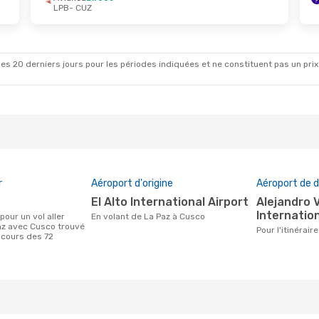
LPB
- CUZ
es 20 derniers jours pour les périodes indiquées et ne constituent pas un prix déf
r
Aéroport d'origine
Aéroport de d
El Alto International Airport
Alejandro Velasco Astete
Internation
En volant de La Paz à Cusco
az avec Cusco trouvé
Pour l'itinérai
 cours des 72