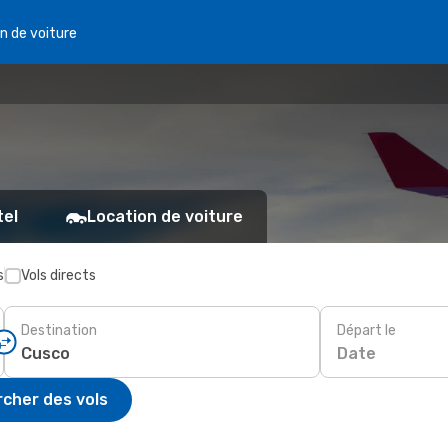
n de voiture
tel
Location de voiture
s
Vols directs
Destination
Départ le
Date
cher des vols