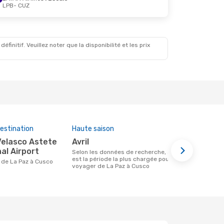
LPB
- CUZ
initif. Veuillez noter que la disponibilité et les prix
estination
Haute saison
Compagnies
cette rout
avril
Avianca
al Airport
Selon les données de recherche, avril
est la période la plus chargée pour
Compagnie(s) aérienne(s) avec des vols
re de La Paz à Cusco
voyager de La Paz à Cusco
entre La Paz