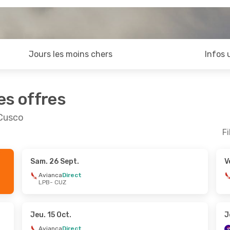
Jours les moins chers
Infos 
es offres
 Cusco
Fi
Sam. 26 Sept.
V
Avianca
Direct
LPB
- CUZ
Jeu. 15 Oct.
J
Avianca
Direct