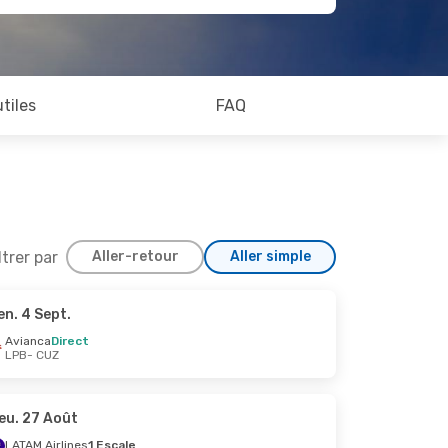
utiles
FAQ
ltrer par
Aller-retour
Aller simple
en. 4 Sept.
Avianca
Direct
LPB
- CUZ
eu. 27 Août
LATAM Airlines
1 Escale