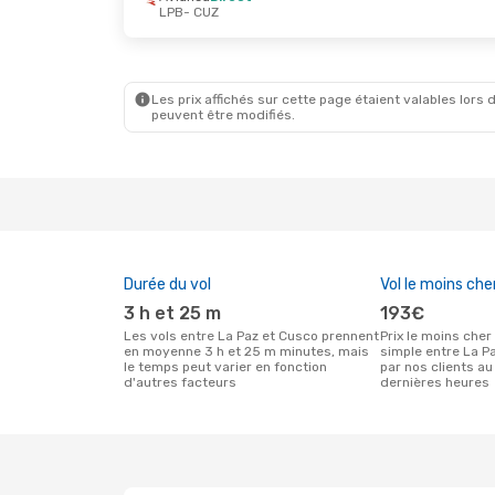
LPB
- CUZ
Les prix affichés sur cette page étaient valables lors d
peuvent être modifiés.
Durée du vol
Vol le moins che
3 h et 25 m
193€
Les vols entre La Paz et Cusco prennent
Prix le moins cher pour un vol aller
en moyenne 3 h et 25 m minutes, mais
simple entre La P
le temps peut varier en fonction
par nos clients au
d'autres facteurs
dernières heures