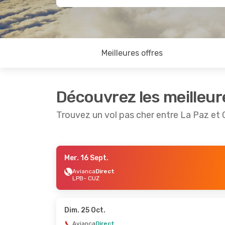
Meilleures offres
Découvrez les meilleur
Trouvez un vol pas cher entre La Paz et
Mer. 16 Sept.
Ven. 23 Oct.
- Dim. 25 Oct.
Avianca
Direct
LPB
- CUZ
Avianca
Direct
LPB
- CUZ
Avianca
Direct
CUZ
- LPB
Dim. 25 Oct.
Avianca
Direct