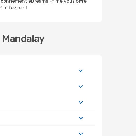
'abonnement eDreams Prime vous offre
Profitez-en !
- Mandalay