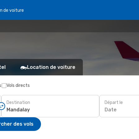
n de voiture
tel
Location de voiture
s
Vols directs
Destination
Départ le
Date
cher des vols