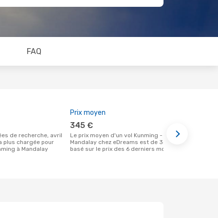
FAQ
Prix moyen
Meilleur m
345 €
août
Le prix moyen d'un vol Kunming -
Selon des données réelles, août est le
la plus chargée pour
Mandalay chez eDreams est de 345 €,
moment le pl
nming à Mandalay
basé sur le prix des 6 derniers mois
un vol à des
départ de K