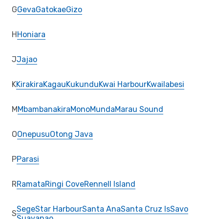
G
Geva
Gatokae
Gizo
H
Honiara
J
Jajao
K
Kirakira
Kagau
Kukundu
Kwai Harbour
Kwailabesi
M
Mbambanakira
Mono
Munda
Marau Sound
O
Onepusu
Otong Java
P
Parasi
R
Ramata
Ringi Cove
Rennell Island
Sege
Star Harbour
Santa Ana
Santa Cruz Is
Savo
S
Suavanao