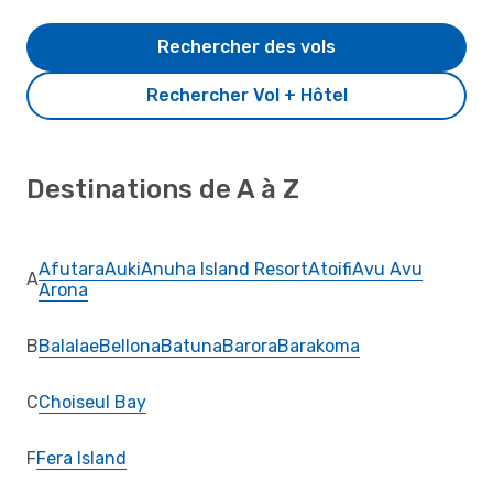
Rechercher des vols
Rechercher Vol + Hôtel
Destinations de A à Z
Afutara
Auki
Anuha Island Resort
Atoifi
Avu Avu
A
Arona
B
Balalae
Bellona
Batuna
Barora
Barakoma
C
Choiseul Bay
F
Fera Island