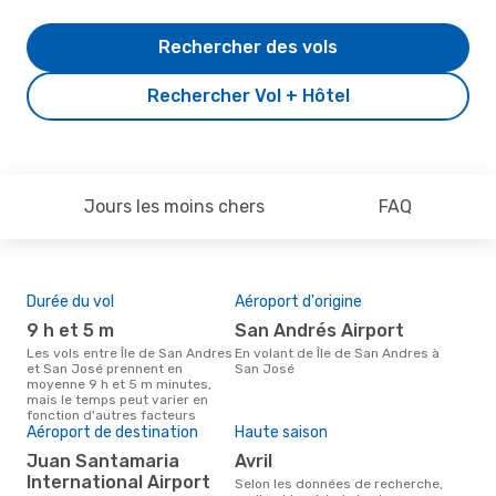
Rechercher des vols
Rechercher Vol + Hôtel
Jours les moins chers
FAQ
Durée du vol
Aéroport d'origine
Pri
9 h et 5 m
San Andrés Airport
4
Les vols entre Île de San Andres
En volant de Île de San Andres à
Le prix moyen d'un vol Île de San
et San José prennent en
San José
And
moyenne 9 h et 5 m minutes,
eDr
mais le temps peut varier en
le p
fonction d'autres facteurs
Aéroport de destination
Haute saison
Juan Santamaria
avril
International Airport
Selon les données de recherche,