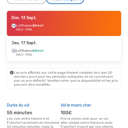
Jeu. 27 Août
Dim. 13 Sept.
- Dim. 30 Août
Lufthansa
Lufthansa
Direct
Direct
HAJ
HAJ
- FRA
- FRA
Lufthansa
Direct
FRA
- HAJ
Jeu. 17 Sept.
Lufthansa
Direct
HAJ
- FRA
Les prix affichés sur cette page étaient valables lors des 20
derniers jours pour les périodes indiquées et ne constituent
pas un prix définitif. Veuillez noter que la disponibilité et les prix
peuvent être modifiés.
Durée du vol
Vol le moins cher
Hau
55 minutes
100€
av
Les vols entre Hanovre et
Prix le moins cher pour un vol
Selon les données de recherche,
Francfort prennent en moyenne
aller simple entre Hanovre avec
avri
55 minutes minutes, mais le
Francfort trouvé par nos clients
cha