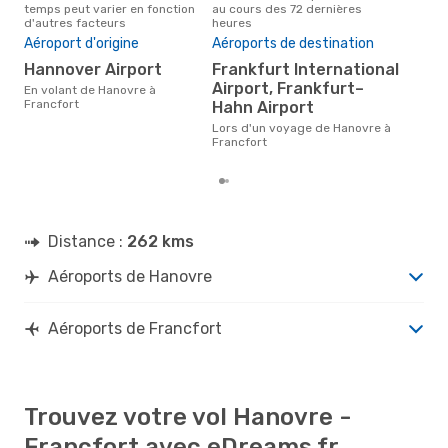
temps peut varier en fonction
au cours des 72 dernières
Han
d'autres facteurs
heures
Pri
Aéroport d'origine
Aéroports de destination
16
Hannover Airport
Frankfurt International
Le prix moyen d'un vol Hanovre -
Airport, Frankfurt–
Fra
En volant de Hanovre à
165 
Francfort
Hahn Airport
der
Lors d'un voyage de Hanovre à
Francfort
Distance :
262 kms
Aéroports de Hanovre
Aéroports de Francfort
Trouvez votre vol Hanovre -
Francfort avec eDreams.fr