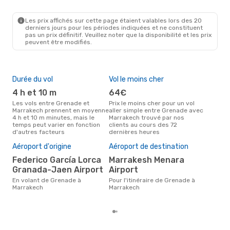
Les prix affichés sur cette page étaient valables lors des 20
derniers jours pour les périodes indiquées et ne constituent
pas un prix définitif. Veuillez noter que la disponibilité et les prix
peuvent être modifiés.
Durée du vol
Vol le moins cher
Hau
4 h et 10 m
64€
av
Les vols entre Grenade et
Prix le moins cher pour un vol
Selon les données de recherche,
Marrakech prennent en moyenne
aller simple entre Grenade avec
avri
4 h et 10 m minutes, mais le
Marrakech trouvé par nos
cha
temps peut varier en fonction
clients au cours des 72
Gre
d'autres facteurs
dernières heures
Mei
rés
Aéroport d'origine
Aéroport de destination
d
Federico García Lorca
Marrakesh Menara
Selon des données réelles,
Granada-Jaen Airport
Airport
octo
popu
En volant de Grenade à
Pour l'itinéraire de Grenade à
des
Marrakech
Marrakech
dép