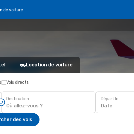
n de voiture
tel
Location de voiture
s
Vols directs
Destination
Départ le
Date
cher des vols