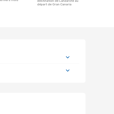
erniers mois
destination de Lanzarote au
départ de Gran Canaria