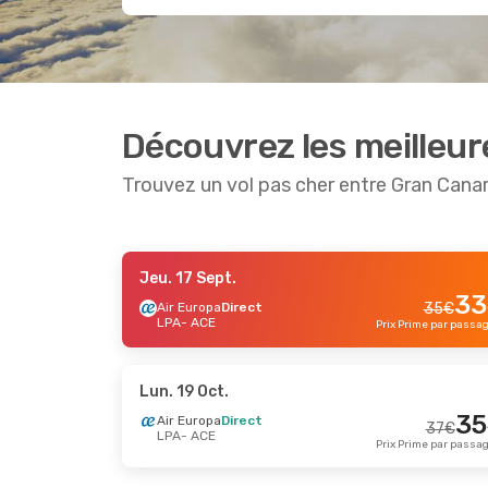
Découvrez les meilleur
Trouvez un vol pas cher entre Gran Cana
Jeu. 17 Sept.
Jeu. 10 Sept.
- Dim. 13 Sept.
Mer. 23 S
33
Air Europa
Direct
35
€
LPA
- ACE
Air Europa
Direct
Air Euro
Prix Prime par passa
74
€
LPA
- ACE
LPA
- AC
69
€
Air Europa
Direct
Air Euro
ACE
- LPA
ACE
- LP
Prix Prime par passager
Lun. 19 Oct.
35
Air Europa
Direct
37
€
LPA
- ACE
Mar. 20 Oct.
- Lun. 26 Oct.
Mar. 1 Se
Prix Prime par passa
Air Europa
Direct
Air Euro
85
€
LPA
- ACE
LPA
- AC