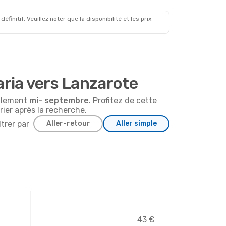
135
€
Prix Prime par passager
initif. Veuillez noter que la disponibilité et les prix
aria vers Lanzarote
ralement
mi-
septembre
. Profitez de cette
rier après la recherche.
ltrer par
Aller-retour
Aller simple
43 €