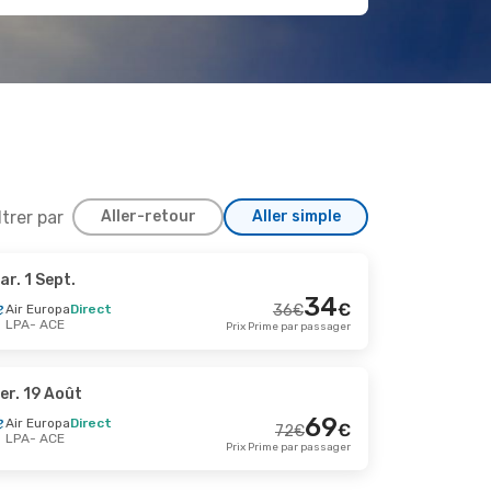
ltrer par
Aller-retour
Aller simple
ar. 1 Sept.
 Oct.
34
€
Air Europa
Direct
36
€
LPA
- ACE
Prix Prime par passager
87
€
79
€
Prix Prime par passager
er. 19 Août
69
Air Europa
Direct
€
72
€
LPA
- ACE
23 Août
Prix Prime par passager
144
€