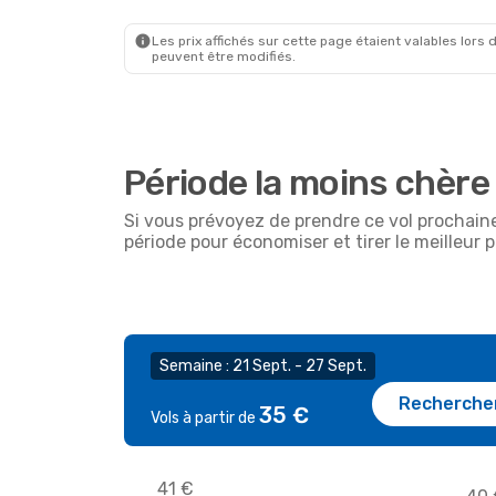
80
€
Air Europa
Direct
Air Euro
ACE
- LPA
ACE
- LP
Prix Prime par passager
Les prix affichés sur cette page étaient valables lors d
peuvent être modifiés.
Période la moins chère
Si vous prévoyez de prendre ce vol prochain
période pour économiser et tirer le meilleur p
Semaine : 21 Sept. - 27 Sept.
Recherche
35 €
Vols à partir de
41 €