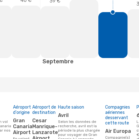
€
40 €
39 €
Septembre
Aéroport
Aéroport de
Haute saison
Compagnies
P
d'origine
destination
aériennes
avril
desservant
Gran
Cesar
Selon les données de
Le prix moyen d'un vol
cette route
Canaria
Manrique-
Canaria
recherche, avril est la
G
ar nos
période la plus chargée
Air Europa
c
Airport
Lanzarote
pour voyager de Gran
€
Airport
Compagnie(s)
En volant