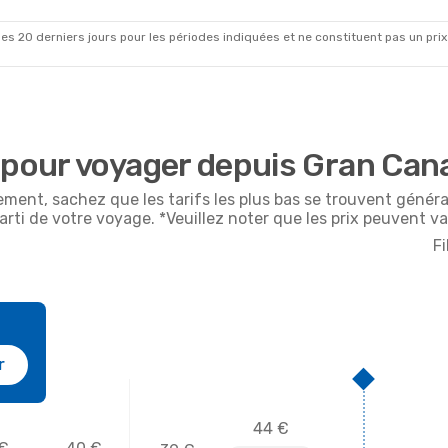
93
€
pa
Direct
Binter Canarias
Direct
A
ACE
- LPA
Prix Prime par passager
es 20 derniers jours pour les périodes indiquées et ne constituent pas un prix déf
 pour voyager depuis Gran Can
ement, sachez que les tarifs les plus bas se trouvent géné
arti de votre voyage. *Veuillez noter que les prix peuvent va
Fi
r
44 €