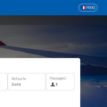
FR
(€)
Passagers
Retour le
Date
1