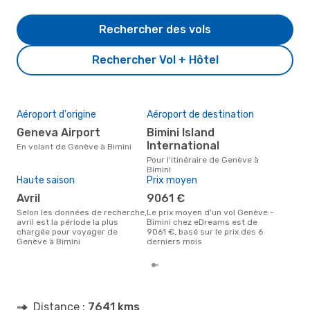
Rechercher des vols
Rechercher Vol + Hôtel
Aéroport d'origine
Aéroport de destination
Mei
rés
Geneva Airport
Bimini Island
ju
International
En volant de Genève à Bimini
Selon des données réelles, avril
Pour l'itinéraire de Genève à
est 
Bimini
pour
Haute saison
Prix moyen
dest
avril
9061 €
de 
Selon les données de recherche,
Le prix moyen d'un vol Genève -
avril est la période la plus
Bimini chez eDreams est de
chargée pour voyager de
9061 €, basé sur le prix des 6
Genève à Bimini
derniers mois
Distance :
7641 kms