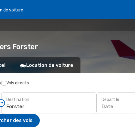
n de voiture
vers Forster
tel
Location de voiture
s
Vols directs
Destination
Départ le
Date
cher des vols