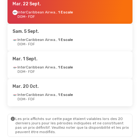
Mar. 22 Sept.
InterCaribbean Airways
1 Escale
DOM
- FDF
Sam. 5 Sept.
InterCaribbean Airways
1 Escale
DOM
- FDF
Mar. 1 Sept.
InterCaribbean Airways
1 Escale
DOM
- FDF
Mar. 20 Oct.
InterCaribbean Airways
1 Escale
DOM
- FDF
Les prix affichés sur cette page étaient valables lors des 20
derniers jours pour les périodes indiquées et ne constituent
pas un prix définitif. Veuillez noter que la disponibilité et les prix
peuvent être modifiés.