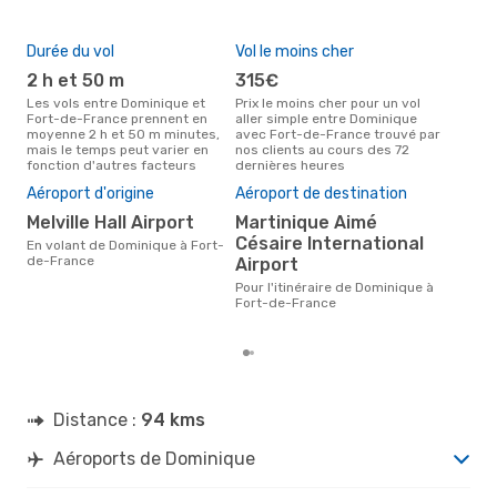
Durée du vol
Vol le moins cher
Hau
2 h et 50 m
315€
av
Les vols entre Dominique et
Prix le moins cher pour un vol
Selon les données de recherche,
Fort-de-France prennent en
aller simple entre Dominique
avri
moyenne 2 h et 50 m minutes,
avec Fort-de-France trouvé par
cha
mais le temps peut varier en
nos clients au cours des 72
Dom
fonction d'autres facteurs
dernières heures
Mei
Aéroport d'origine
Aéroport de destination
rés
Melville Hall Airport
Martinique Aimé
o
Césaire International
En volant de Dominique à Fort-
Selon des données réelles, avril
de-France
Airport
est 
pour
Pour l'itinéraire de Dominique à
des
Fort-de-France
au 
Distance :
94 kms
Aéroports de Dominique