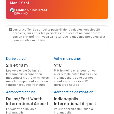
Mar. 1 Sept.
Frontier Airlines
Direct
DFW
- IND
Les prix affichés sur cette page étaient valables lors des 20
derniers jours pour les périodes indiquées et ne constituent
pas un prix définitif. Veuillez noter que la disponibilité et les prix
peuvent être modifiés.
Durée du vol
Vol le moins cher
Hau
2 h et 10 m
91€
av
Les vols entre Dallas et
Prix le moins cher pour un vol
Selon les données de recherche,
Indianapolis prennent en
aller simple entre Dallas avec
avri
moyenne 2 h et 10 m minutes,
Indianapolis trouvé par nos
cha
mais le temps peut varier en
clients au cours des 72
à In
fonction d'autres facteurs
dernières heures
Pri
13
Aéroport d'origine
Aéroport de destination
Le prix moyen d'un vol Dallas -
Dallas/Fort Worth
Indianapolis
Ind
International Airport
International Airport
de 1
der
En volant de Dallas à
Pour l'itinéraire de Dallas à
Indianapolis
Indianapolis