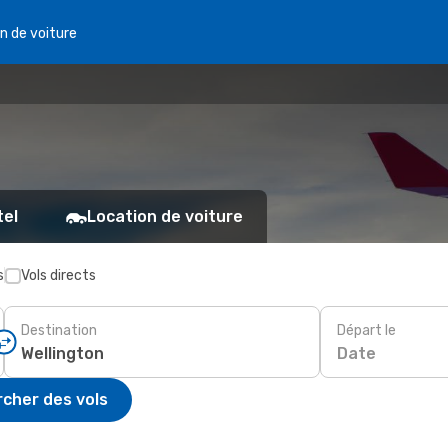
n de voiture
tel
Location de voiture
s
Vols directs
Destination
Départ le
Date
cher des vols