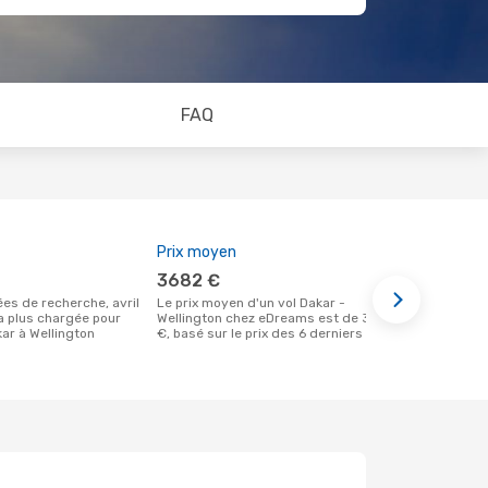
FAQ
Prix moyen
Meilleur m
3682 €
mai
Le prix moyen d'un vol Dakar -
Selon des données réelles, avril est le
la plus chargée pour
Wellington chez eDreams est de 3682
moment le pl
ar à Wellington
€, basé sur le prix des 6 derniers mois
un vol à des
départ de D