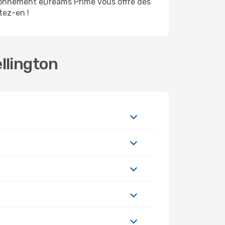
bonnement eDreams Prime vous offre des
itez-en !
llington