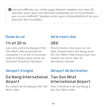
DAD
- SGN
Vietjet
Direct
SGN
- DAD
Les prix affichés sur cette page étaient valables lors des 20
derniers jours pour les périodes indiquées et ne constituent
pas un prix définitif. Veuillez noter que la disponibilité et les prix
peuvent être modifiés.
Durée du vol
Vol le moins cher
Hau
1 h et 25 m
28€
av
Les vols entre Da Nang et Hô-
Prix le moins cher pour un vol
Selon les données de recherche,
Chi-Minh-Ville prennent en
aller simple entre Da Nang avec
avri
moyenne 1 h et 25 m minutes,
Hô-Chi-Minh-Ville trouvé par nos
cha
mais le temps peut varier en
clients au cours des 72
Nang
fonction d'autres facteurs
dernières heures
Pri
Aéroport d'origine
Aéroport de destination
74
Da Nang International
Tan Son Nhat
Le prix moyen d'un vol Da Nang -
Airport
International Airport
Hô-
est 
En volant de Da Nang à Hô-Chi-
Pour l'itinéraire de Da Nang à
6 de
Minh-Ville
Hô-Chi-Minh-Ville