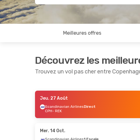
Meilleures offres
Découvrez les meilleur
Trouvez un vol pas cher entre Copenhag
Jeu. 27 Août
Lun. 24 Août
- Dim. 30 Août
Jeu. 3 S
Scandinavian Airlines
Direct
CPH
- REK
Icelandair
Direct
Scandin
CPH
- REK
CPH
- R
Icelandair
Direct
Scandin
REK
- CPH
REK
- C
Mer. 14 Oct.
Scandinavian Airlines
1 Escale