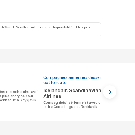
initif. Veuillez noter que la disponibilité et les prix
Compagnies aériennes desservant
Prix moye
cette route
245 €
Icelandair, Scandinavian
Le prix moyen d'un vol Copenhague -
Airlines
la plus chargée pour
Reykjavik c
penhague à Reykjavik
basé sur le 
Compagnie(s) aérienne(s) avec des vols
entre Copenhague et Reykjavik