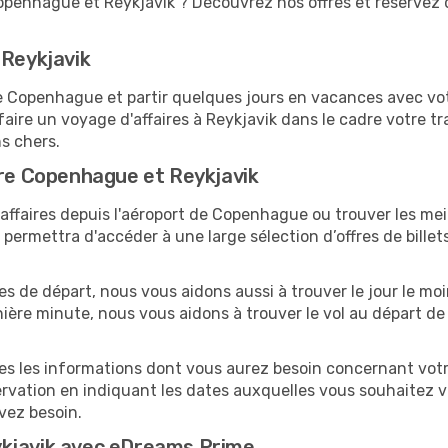
openhague et Reykjavik ? Découvrez nos offres et réservez 
 Reykjavik
Copenhague et partir quelques jours en vacances avec votre 
faire un voyage d'affaires à Reykjavik dans le cadre votre 
ns chers.
tre Copenhague et Reykjavik
ffaires depuis l'aéroport de Copenhague ou trouver les meill
ermettra d'accéder à une large sélection d’offres de bille
es de départ, nous vous aidons aussi à trouver le jour le mo
dernière minute, nous vous aidons à trouver le vol au départ 
utes les informations dont vous aurez besoin concernant vot
ervation en indiquant les dates auxquelles vous souhaitez 
avez besoin.
ykjavik avec eDreams Prime