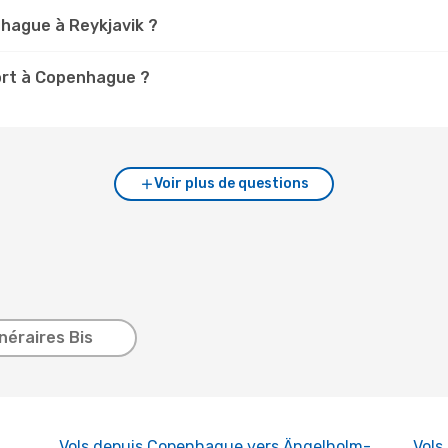
hague à Reykjavik ?
port à Copenhague ?
Voir plus de questions
inéraires Bis
Vols depuis Copenhague vers Ängelholm-
Vols