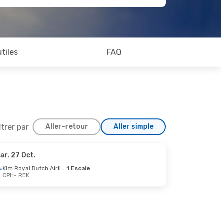
utiles
FAQ
ltrer par
Aller-retour
Aller simple
ar. 27 Oct.
. 24 Sept.
Klm Royal Dutch Airlines
1 Escale
CPH
- REK
s
Direct