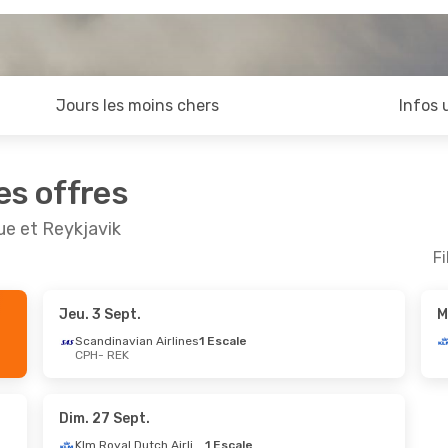
Jours les moins chers
Infos 
es offres
ue et Reykjavik
Fi
Jeu. 3 Sept.
M
ept.
- Mar. 8 Sept.
Sam. 19 Sept.
- Jeu
Scandinavian Airlines
1 Escale
CPH
- REK
avian Airlines
1 Escale
Icelandair
Direct
EK
CPH
- REK
avian Airlines
Direct
Scandinavian Airline
PH
REK
- CPH
Dim. 27 Sept.
Klm Royal Dutch Airlines
1 Escale