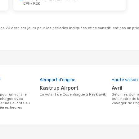
CPH
- REK
Oct.
- Mer. 21 Oct.
air
Direct
EK
air
Direct
PH
es 20 derniers jours pour les périodes indiquées et ne constituent pas un prix déf
r
Aéroport d'origine
Haute saison
Kastrup Airport
avril
En volant de Copenhague à Reykjavik
Selon les données de recherche, avril
enhague avec
est la période 
ar nos clients au
voyager de Co
ières heures