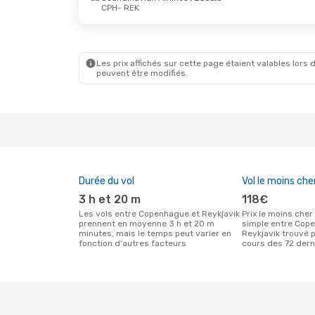
CPH
- REK
Lun. 26 Oct.
- Ven. 30 Oct.
Lun. 12 
Icelandair
Direct
Iceland
CPH
- REK
CPH
- R
Icelandair
Direct
Iceland
REK
- CPH
REK
- C
Les prix affichés sur cette page étaient valables lors d
peuvent être modifiés.
Durée du vol
Vol le moins che
3 h et 20 m
118€
Les vols entre Copenhague et Reykjavik
Prix le moins cher pour un vol aller
prennent en moyenne 3 h et 20 m
simple entre Cop
minutes, mais le temps peut varier en
Reykjavik trouvé p
fonction d'autres facteurs
cours des 72 dern