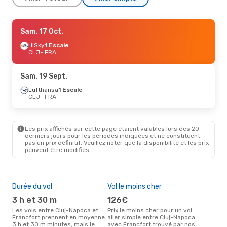
Sam. 19 Sept.
Sam. 17 Oct.
- Lun. 21 Sept.
Lufthansa
HiSky
1 Escale
1 Escale
CLJ
CLJ
- FRA
- FRA
Swiss International Air Lines
1 Escale
FRA
- CLJ
Sam. 19 Sept.
Lufthansa
1 Escale
CLJ
- FRA
Les prix affichés sur cette page étaient valables lors des 20
derniers jours pour les périodes indiquées et ne constituent
pas un prix définitif. Veuillez noter que la disponibilité et les prix
peuvent être modifiés.
Durée du vol
Vol le moins cher
Hau
3 h et 30 m
126€
av
Les vols entre Cluj-Napoca et
Prix le moins cher pour un vol
Selon les données de recherche,
Francfort prennent en moyenne
aller simple entre Cluj-Napoca
avri
3 h et 30 m minutes, mais le
avec Francfort trouvé par nos
cha