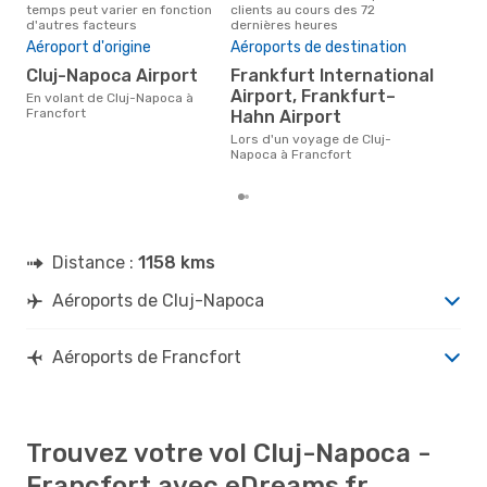
temps peut varier en fonction
clients au cours des 72
Nap
d'autres facteurs
dernières heures
Pri
Aéroport d'origine
Aéroports de destination
17
Cluj-Napoca Airport
Frankfurt International
Le prix moyen d'un vol Cluj-
Airport, Frankfurt–
Nap
En volant de Cluj-Napoca à
eDr
Francfort
Hahn Airport
le p
Lors d'un voyage de Cluj-
Napoca à Francfort
Distance :
1158 kms
Aéroports de Cluj-Napoca
Aéroports de Francfort
Trouvez votre vol Cluj-Napoca -
Francfort avec eDreams.fr