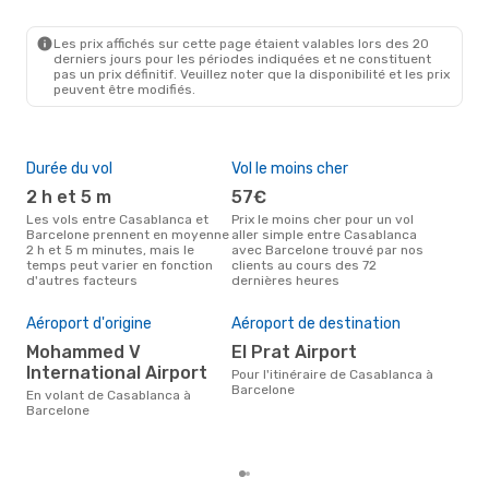
CMN
- BCN
Air Arabia Maroc
Direct
BCN
- CMN
Les prix affichés sur cette page étaient valables lors des 20
derniers jours pour les périodes indiquées et ne constituent
pas un prix définitif. Veuillez noter que la disponibilité et les prix
peuvent être modifiés.
Durée du vol
Vol le moins cher
Hau
2 h et 5 m
57€
av
Les vols entre Casablanca et
Prix le moins cher pour un vol
Selon les données de recherche,
Barcelone prennent en moyenne
aller simple entre Casablanca
avri
2 h et 5 m minutes, mais le
avec Barcelone trouvé par nos
cha
temps peut varier en fonction
clients au cours des 72
Cas
d'autres facteurs
dernières heures
Pri
Aéroport d'origine
Aéroport de destination
15
Mohammed V
El Prat Airport
Le prix moyen d'un vol
International Airport
Cas
Pour l'itinéraire de Casablanca à
eDr
Barcelone
En volant de Casablanca à
le p
Barcelone