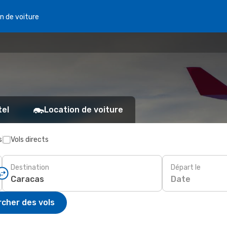
n de voiture
tel
Location de voiture
s
Vols directs
Destination
Départ le
Date
cher des vols