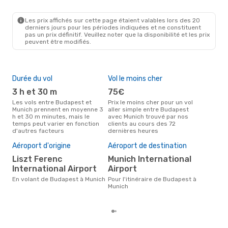
BUD
- MUC
Lufthansa
1 Escale
MUC
- BUD
Les prix affichés sur cette page étaient valables lors des 20
derniers jours pour les périodes indiquées et ne constituent
pas un prix définitif. Veuillez noter que la disponibilité et les prix
peuvent être modifiés.
Durée du vol
Vol le moins cher
Hau
3 h et 30 m
75€
av
Les vols entre Budapest et
Prix le moins cher pour un vol
Selon les données de recherche,
Munich prennent en moyenne 3
aller simple entre Budapest
avri
h et 30 m minutes, mais le
avec Munich trouvé par nos
cha
temps peut varier en fonction
clients au cours des 72
Bud
d'autres facteurs
dernières heures
Pri
17
Aéroport d'origine
Aéroport de destination
Le prix moyen d'un vol Budapest
Liszt Ferenc
Munich International
- M
International Airport
Airport
177 
der
En volant de Budapest à Munich
Pour l'itinéraire de Budapest à
Munich