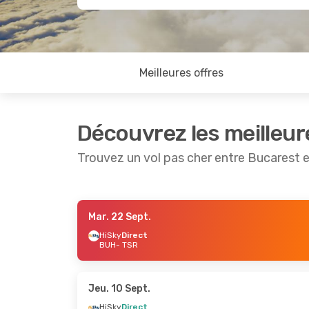
Meilleures offres
Découvrez les meilleur
Trouvez un vol pas cher entre Bucarest 
Mar. 22 Sept.
Jeu. 10 Sept.
- Lun. 14 Sept.
Ven. 9 Oc
HiSky
Direct
BUH
- TSR
Tarom
Direct
Tarom
Di
BUH
- TSR
BUH
- TS
Tarom
Direct
Tarom
Di
TSR
- BUH
TSR
- BU
Jeu. 10 Sept.
HiSky
Direct