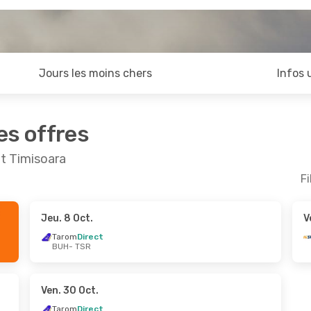
Jours les moins chers
Infos 
es offres
et Timisoara
Fi
Jeu. 8 Oct.
V
t.
- Mar. 13 Oct.
Dim. 25 Oct.
- Jeu. 29
Tarom
Direct
BUH
- TSR
rect
Tarom
Direct
R
BUH
- TSR
rect
Tarom
Direct
H
TSR
- BUH
Ven. 30 Oct.
Tarom
Direct