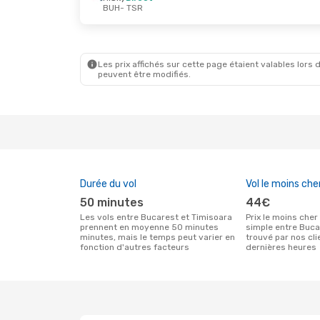
BUH
- TSR
Mer. 2 Sept.
- Mer. 2 Sept.
Jeu. 17 S
HiSky
Direct
HiSky
Di
BUH
- TSR
BUH
- TS
HiSky
Direct
HiSky
Di
TSR
- BUH
TSR
- BU
Les prix affichés sur cette page étaient valables lors d
peuvent être modifiés.
Durée du vol
Vol le moins che
50 minutes
44€
Les vols entre Bucarest et Timisoara
Prix le moins cher pour un vol aller
prennent en moyenne 50 minutes
simple entre Buca
minutes, mais le temps peut varier en
trouvé par nos cl
fonction d'autres facteurs
dernières heures