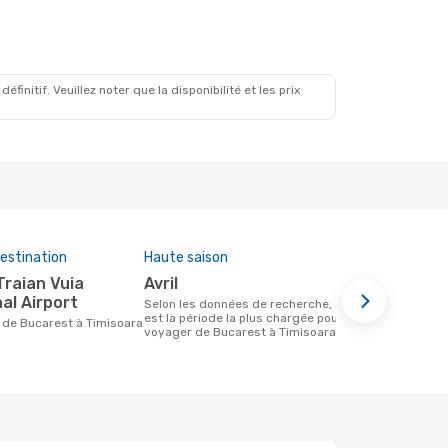
initif. Veuillez noter que la disponibilité et les prix
estination
Haute saison
Compagnies
cette rout
avril
HiSky, 
al Airport
Selon les données de recherche, avril
est la période la plus chargée pour
Compagnie(s) aérienne(s) avec des vols
ire de Bucarest à Timisoara
voyager de Bucarest à Timisoara
entre Bucare