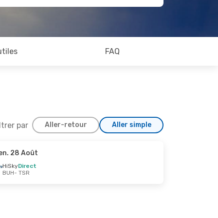
utiles
FAQ
ltrer par
Aller-retour
Aller simple
en. 28 Août
 Oct.
HiSky
Direct
BUH
- TSR