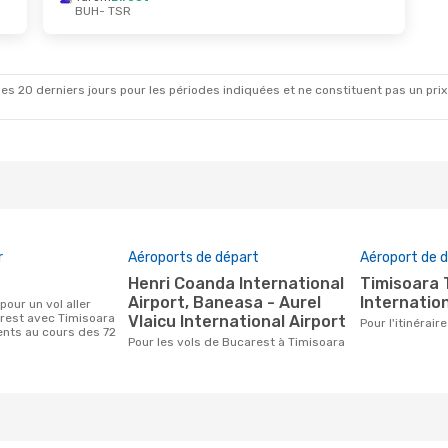
BUH
- TSR
ept.
- Lun. 21 Sept.
rect
R
rect
H
es 20 derniers jours pour les périodes indiquées et ne constituent pas un prix déf
r
Aéroports de départ
Aéroport de d
Henri Coanda International
Timisoara Traian Vuia
Airport, Baneasa - Aurel
Internation
rest avec Timisoara
Vlaicu International Airport
Pour l'itinéra
ients au cours des 72
Pour les vols de Bucarest à Timisoara