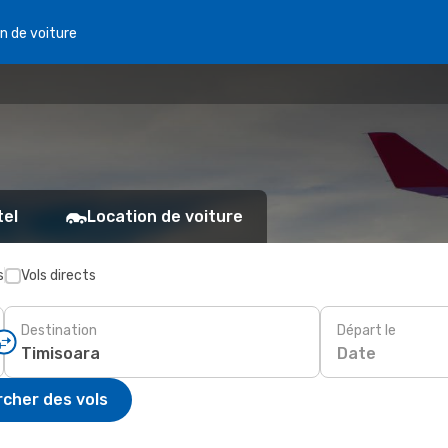
n de voiture
tel
Location de voiture
s
Vols directs
Destination
Départ le
Date
cher des vols