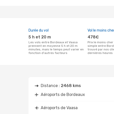
Durée du vol
Vol le moins che
5 h et 20 m
478€
Les vols entre Bordeaux et Vaasa
Prix le moins cher pour un vol aller
prennent en moyenne 5 h et 20 m
simple entre Bor
minutes, mais le temps peut varier en
trouvé par nos cl
fonction d'autres facteurs
dernières heures
Distance :
2468 kms
Aéroports de Bordeaux
Aéroports de Vaasa