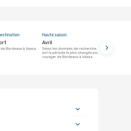
estination
Haute saison
Prix moye
ort
avril
563 €
ire de Bordeaux à Vaasa
Selon les données de recherche, avril
Le prix moyen d'un vol Bordeaux -
est la période la plus chargée pour
Vaasa chez 
voyager de Bordeaux à Vaasa
sur le prix 