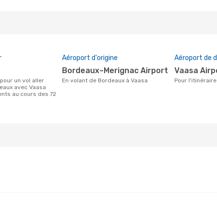
r
Aéroport d'origine
Aéroport de d
Bordeaux–Merignac Airport
Vaasa Airp
En volant de Bordeaux à Vaasa
Pour l'itinéra
deaux avec Vaasa
ients au cours des 72