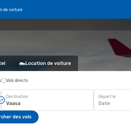
n de voiture
tel
Location de voiture
s
Vols directs
Destination
Départ le
Date
cher des vols