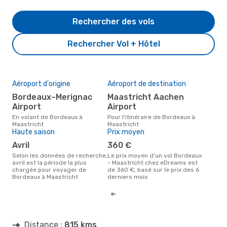
Rechercher des vols
Rechercher Vol + Hôtel
Aéroport d'origine
Aéroport de destination
Mei
rés
Bordeaux–Merignac
Maastricht Aachen
ju
Airport
Airport
Selon des données réelles,
En volant de Bordeaux à
Pour l'itinéraire de Bordeaux à
juil
Maastricht
Maastricht
popu
Haute saison
Prix moyen
dest
avril
360 €
dép
Selon les données de recherche,
Le prix moyen d'un vol Bordeaux
avril est la période la plus
- Maastricht chez eDreams est
chargée pour voyager de
de 360 €, basé sur le prix des 6
Bordeaux à Maastricht
derniers mois
Distance :
815 kms