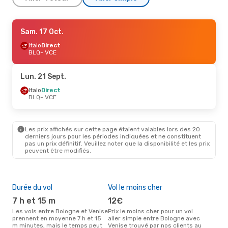
Lun. 21 Sept.
Sam. 17 Oct.
- Mer. 23 Sept.
Italo
Italo
Direct
Direct
BLQ
BLQ
- VCE
- VCE
Italo
Direct
VCE
- BLQ
Lun. 21 Sept.
Mar. 15 Sept.
Italo
Direct
- Ven. 18 Sept.
BLQ
- VCE
Italo
Direct
BLQ
- VCE
Italo
Direct
VCE
- BLQ
Les prix affichés sur cette page étaient valables lors des 20
derniers jours pour les périodes indiquées et ne constituent
pas un prix définitif. Veuillez noter que la disponibilité et les prix
Mar. 1 Sept.
- Mar. 1 Sept.
peuvent être modifiés.
Italo
Direct
BLQ
- VCE
Italo
Direct
VCE
- BLQ
Durée du vol
Vol le moins cher
Hau
7 h et 15 m
12€
av
Les vols entre Bologne et Venise
Prix le moins cher pour un vol
Selon les données de recherche,
prennent en moyenne 7 h et 15
aller simple entre Bologne avec
avri
m minutes, mais le temps peut
Venise trouvé par nos clients au
cha