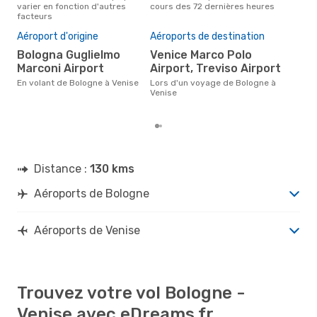
varier en fonction d'autres
cours des 72 dernières heures
Bol
facteurs
Mei
rés
Aéroport d'origine
Aéroports de destination
ju
Bologna Guglielmo
Venice Marco Polo
Selon des données réelles,
Marconi Airport
Airport, Treviso Airport
nov
popu
En volant de Bologne à Venise
Lors d'un voyage de Bologne à
dest
Venise
de 
Distance :
130 kms
Aéroports de Bologne
Aéroports de Venise
Trouvez votre vol Bologne -
Venise avec eDreams.fr