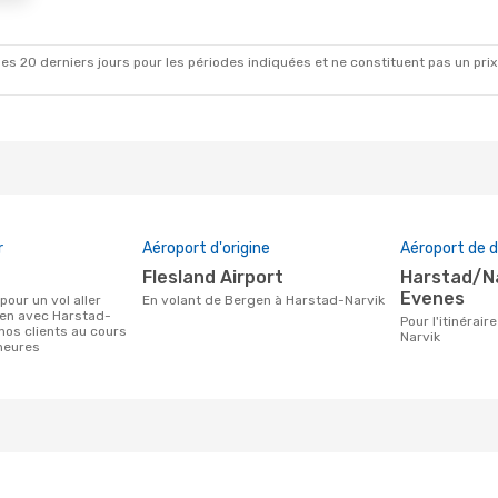
es 20 derniers jours pour les périodes indiquées et ne constituent pas un prix déf
r
Aéroport d'origine
Aéroport de d
Flesland Airport
Harstad/Narvik Airport,
Evenes
En volant de Bergen à Harstad-Narvik
gen avec Harstad-
Pour l'itinéraire de Bergen à Harstad-
nos clients au cours
Narvik
heures