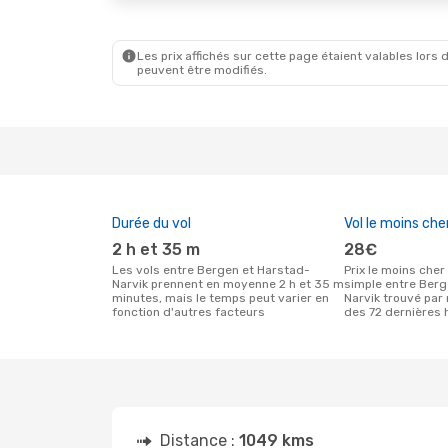
Les prix affichés sur cette page étaient valables lors d
peuvent être modifiés.
Durée du vol
Vol le moins che
2 h et 35 m
28€
Les vols entre Bergen et Harstad-
Prix le moins cher pour un vol aller
Narvik prennent en moyenne 2 h et 35 m
simple entre Ber
minutes, mais le temps peut varier en
Narvik trouvé par 
fonction d'autres facteurs
des 72 dernières 
Distance :
1049 kms