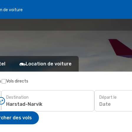
n de voiture
tel
Location de voiture
s
Vols directs
Destination
Départ le
Date
cher des vols