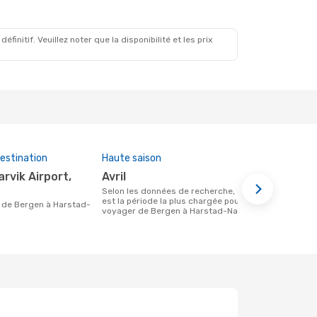
initif. Veuillez noter que la disponibilité et les prix
estination
Haute saison
Compagnies
cette rout
avril
Norwegi
Selon les données de recherche, avril
est la période la plus chargée pour
Compagnie(s) aérienne(s) avec des vols
voyager de Bergen à Harstad-Narvik
entre Berge