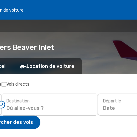
n de voiture
vers Beaver Inlet
tel
Location de voiture
s
Vols directs
Destination
Départ le
Date
cher des vols