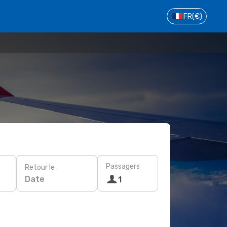
FR
(€)
Passagers
Retour le
Date
1