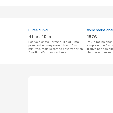
Durée du vol
Vol le moins che
4 h et 40 m
187€
Les vols entre Barranquilla et Lima
Prix le moins cher pour un vol aller
prennent en moyenne 4 h et 40 m
simple entre Barr
minutes, mais le temps peut varier en
trouvé par nos cl
fonction d'autres facteurs
dernières heures