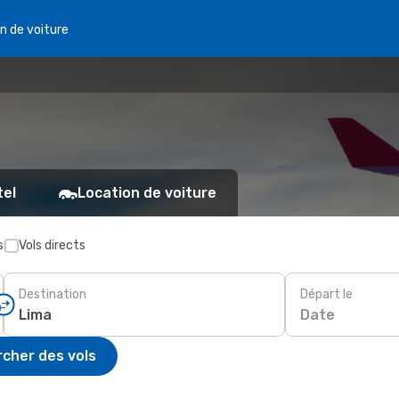
n de voiture
tel
Location de voiture
s
Vols directs
Destination
Départ le
Date
cher des vols