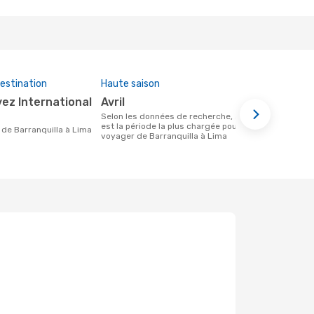
estination
Haute saison
Prix moye
avril
255 €
Selon les données de recherche, avril
Le prix moyen d'un vol Barranquilla -
est la période la plus chargée pour
Lima chez e
re de Barranquilla à Lima
voyager de Barranquilla à Lima
sur le prix 