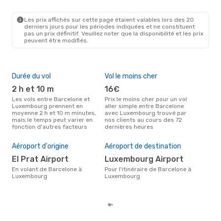
BCN
- LUX
Ryanair
Direct
LUX
- BCN
Les prix affichés sur cette page étaient valables lors des 20
derniers jours pour les périodes indiquées et ne constituent
pas un prix définitif. Veuillez noter que la disponibilité et les prix
peuvent être modifiés.
Durée du vol
Vol le moins cher
Hau
2 h et 10 m
16€
av
Les vols entre Barcelone et
Prix le moins cher pour un vol
Selon les données de recherche,
Luxembourg prennent en
aller simple entre Barcelone
avri
moyenne 2 h et 10 m minutes,
avec Luxembourg trouvé par
cha
mais le temps peut varier en
nos clients au cours des 72
Bar
fonction d'autres facteurs
dernières heures
Pri
10
Aéroport d'origine
Aéroport de destination
Le prix moyen d'un vol
El Prat Airport
Luxembourg Airport
Bar
eDr
En volant de Barcelone à
Pour l'itinéraire de Barcelone à
le p
Luxembourg
Luxembourg