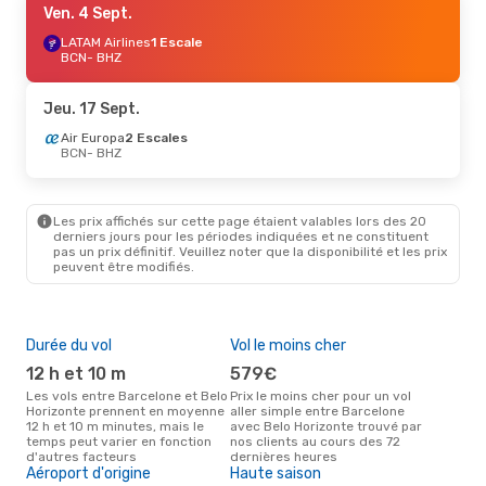
Ven. 4 Sept.
LATAM Airlines
1 Escale
BCN
- BHZ
Jeu. 17 Sept.
Air Europa
2 Escales
BCN
- BHZ
Les prix affichés sur cette page étaient valables lors des 20
derniers jours pour les périodes indiquées et ne constituent
pas un prix définitif. Veuillez noter que la disponibilité et les prix
peuvent être modifiés.
Durée du vol
Vol le moins cher
Pri
12 h et 10 m
579€
8
Les vols entre Barcelone et Belo
Prix le moins cher pour un vol
Le prix moyen d'un vol
Horizonte prennent en moyenne
aller simple entre Barcelone
Barc
12 h et 10 m minutes, mais le
avec Belo Horizonte trouvé par
eDr
temps peut varier en fonction
nos clients au cours des 72
le p
d'autres facteurs
dernières heures
Aéroport d'origine
Haute saison