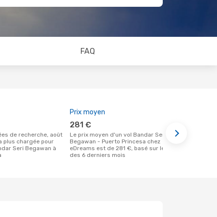
FAQ
Prix moyen
Meilleur m
281 €
mars
Le prix moyen d'un vol Bandar Seri
Selon des données réelles, avril est le
la plus chargée pour
Begawan - Puerto Princesa chez
moment le pl
ndar Seri Begawan à
eDreams est de 281 €, basé sur le prix
un vol à des
a
des 6 derniers mois
au départ d