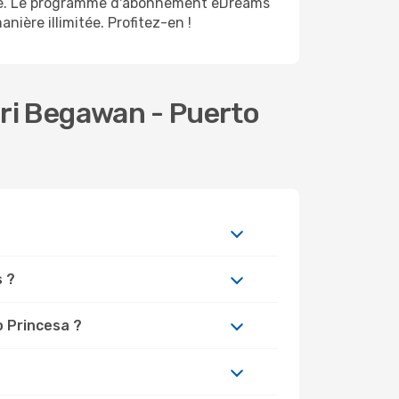
ime. Le programme d'abonnement eDreams
nière illimitée. Profitez-en !
ri Begawan - Puerto
s ?
o Princesa ?