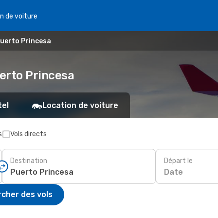
n de voiture
uerto Princesa
erto Princesa
tel
Location de voiture
s
Vols directs
Destination
Départ le
Date
cher des vols