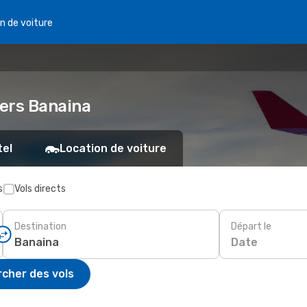
n de voiture
 vers Banaina
tel
Location de voiture
s
Vols directs
Destination
Départ le
Date
cher des vols