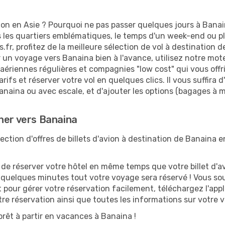
ion en Asie ? Pourquoi ne pas passer quelques jours à Banai
es quartiers emblématiques, le temps d'un week-end ou plu
fr, profitez de la meilleure sélection de vol à destination 
er un voyage vers Banaina bien à l'avance, utilisez notre mot
ériennes régulières et compagnies "low cost" qui vous offriro
rifs et réserver votre vol en quelques clics. Il vous suffira 
anaina ou avec escale, et d'ajouter les options (bagages à m
her vers Banaina
ction d'offres de billets d'avion à destination de Banaina e
 réserver votre hôtel en même temps que votre billet d'avio
n quelques minutes tout votre voyage sera réservé ! Vous so
 pour gérer votre réservation facilement, téléchargez l'app
otre réservation ainsi que toutes les informations sur votre
rêt à partir en vacances à Banaina !