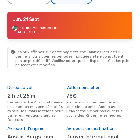
Ven. 11 Sept.
Lun. 21 Sept.
- Lun. 14 Sept.
Frontier Airlines
Frontier Airlines
Direct
Direct
AUS
AUS
- DEN
- DEN
Frontier Airlines
Direct
DEN
- AUS
Les prix affichés sur cette page étaient valables lors des 20
Lun. 2 Nov.
- Mar. 3 Nov.
derniers jours pour les périodes indiquées et ne constituent
pas un prix définitif. Veuillez noter que la disponibilité et les prix
Frontier Airlines
Direct
peuvent être modifiés.
AUS
- DEN
Frontier Airlines
Direct
DEN
- AUS
Durée du vol
Vol le moins cher
Hau
Ven. 2 Oct.
- Lun. 5 Oct.
2 h et 26 m
78€
av
Frontier Airlines
Direct
Les vols entre Austin et Denver
Prix le moins cher pour un vol
Selon les données de recherche,
AUS
- DEN
prennent en moyenne 2 h et 26
aller simple entre Austin avec
avri
Frontier Airlines
Direct
m minutes, mais le temps peut
Denver trouvé par nos clients au
cha
DEN
- AUS
varier en fonction d'autres
cours des 72 dernières heures
à D
facteurs
Pri
11
Aéroport d'origine
Aéroport de destination
Le prix moyen d'un vol Austin -
Austin-Bergstrom
Denver International
Den