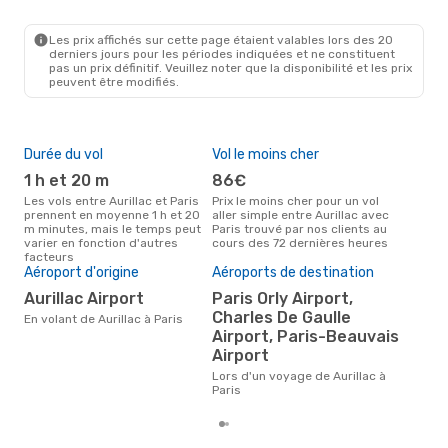
AUR
- PAR
Chalair Aviation
Direct
PAR
- AUR
Les prix affichés sur cette page étaient valables lors des 20
derniers jours pour les périodes indiquées et ne constituent
pas un prix définitif. Veuillez noter que la disponibilité et les prix
peuvent être modifiés.
Durée du vol
Vol le moins cher
Hau
1 h et 20 m
86€
av
Les vols entre Aurillac et Paris
Prix le moins cher pour un vol
Selon les données de recherche,
prennent en moyenne 1 h et 20
aller simple entre Aurillac avec
avri
m minutes, mais le temps peut
Paris trouvé par nos clients au
cha
varier en fonction d'autres
cours des 72 dernières heures
Auri
facteurs
Pri
Aéroport d'origine
Aéroports de destination
18
Aurillac Airport
Paris Orly Airport,
Charles De Gaulle
Le prix moyen d'un vol Aurillac -
En volant de Aurillac à Paris
Par
Airport, Paris-Beauvais
€, b
Airport
der
Lors d'un voyage de Aurillac à
Paris