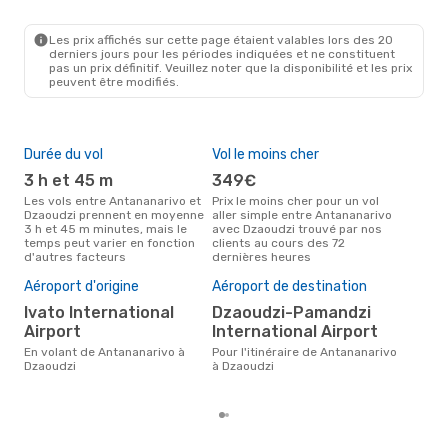
Les prix affichés sur cette page étaient valables lors des 20
derniers jours pour les périodes indiquées et ne constituent
pas un prix définitif. Veuillez noter que la disponibilité et les prix
peuvent être modifiés.
Durée du vol
Vol le moins cher
Hau
3 h et 45 m
349€
av
Les vols entre Antananarivo et
Prix le moins cher pour un vol
Selon les données de recherche,
Dzaoudzi prennent en moyenne
aller simple entre Antananarivo
avri
3 h et 45 m minutes, mais le
avec Dzaoudzi trouvé par nos
cha
temps peut varier en fonction
clients au cours des 72
Ant
d'autres facteurs
dernières heures
Pri
5
Aéroport d'origine
Aéroport de destination
Le prix moyen d'un vol
Ivato International
Dzaoudzi-Pamandzi
Ant
Airport
International Airport
eDr
le p
En volant de Antananarivo à
Pour l'itinéraire de Antananarivo
Dzaoudzi
à Dzaoudzi