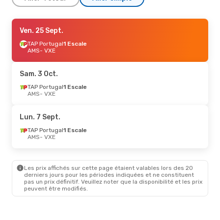
Dim. 6 Sept.
Ven. 25 Sept.
- Mar. 15 Sept.
TAP Portugal
TAP Portugal
1 Escale
1 Escale
AMS
AMS
- VXE
- VXE
TAP Portugal
1 Escale
VXE
- AMS
Sam. 3 Oct.
Mar. 13 Oct.
TAP Portugal
- Mer. 21 Oct.
1 Escale
AMS
- VXE
TAP Portugal
1 Escale
AMS
- VXE
TAP Portugal
1 Escale
Lun. 7 Sept.
VXE
- AMS
TAP Portugal
1 Escale
AMS
- VXE
Sam. 3 Oct.
- Sam. 10 Oct.
TAP Portugal
1 Escale
AMS
- VXE
Les prix affichés sur cette page étaient valables lors des 20
TAP Portugal
1 Escale
derniers jours pour les périodes indiquées et ne constituent
VXE
- AMS
pas un prix définitif. Veuillez noter que la disponibilité et les prix
peuvent être modifiés.