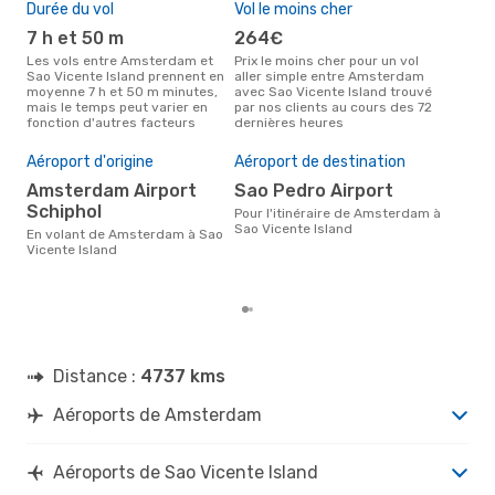
Durée du vol
Vol le moins cher
Hau
7 h et 50 m
264€
av
Les vols entre Amsterdam et
Prix le moins cher pour un vol
Selon les données de recherche,
Sao Vicente Island prennent en
aller simple entre Amsterdam
avri
moyenne 7 h et 50 m minutes,
avec Sao Vicente Island trouvé
cha
mais le temps peut varier en
par nos clients au cours des 72
Ams
fonction d'autres facteurs
dernières heures
Isla
Pri
Aéroport d'origine
Aéroport de destination
7
Amsterdam Airport
Sao Pedro Airport
Le prix moyen d'un vol
Ams
Schiphol
Pour l'itinéraire de Amsterdam à
che
Sao Vicente Island
En volant de Amsterdam à Sao
basé
Vicente Island
moi
Distance :
4737 kms
Aéroports de Amsterdam
Aéroports de Sao Vicente Island