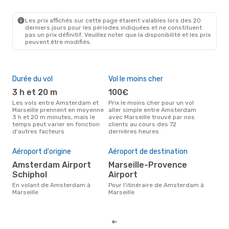
AMS
- MRS
Air France
Direct
MRS
- AMS
Les prix affichés sur cette page étaient valables lors des 20
derniers jours pour les périodes indiquées et ne constituent
pas un prix définitif. Veuillez noter que la disponibilité et les prix
peuvent être modifiés.
Durée du vol
Vol le moins cher
Hau
3 h et 20 m
100€
av
Les vols entre Amsterdam et
Prix le moins cher pour un vol
Selon les données de recherche,
Marseille prennent en moyenne
aller simple entre Amsterdam
avri
3 h et 20 m minutes, mais le
avec Marseille trouvé par nos
cha
temps peut varier en fonction
clients au cours des 72
Ams
d'autres facteurs
dernières heures
Pri
Aéroport d'origine
Aéroport de destination
19
Amsterdam Airport
Marseille-Provence
Le prix moyen d'un vol
Schiphol
Airport
Ams
eDr
En volant de Amsterdam à
Pour l'itinéraire de Amsterdam à
le p
Marseille
Marseille