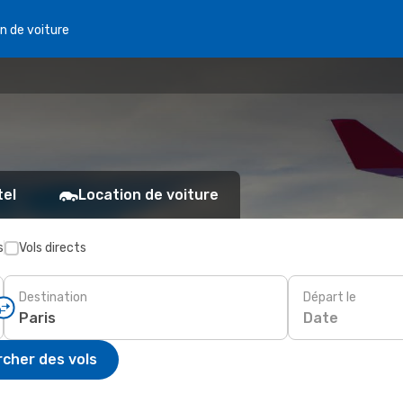
n de voiture
tel
Location de voiture
s
Vols directs
Destination
Départ le
Date
cher des vols