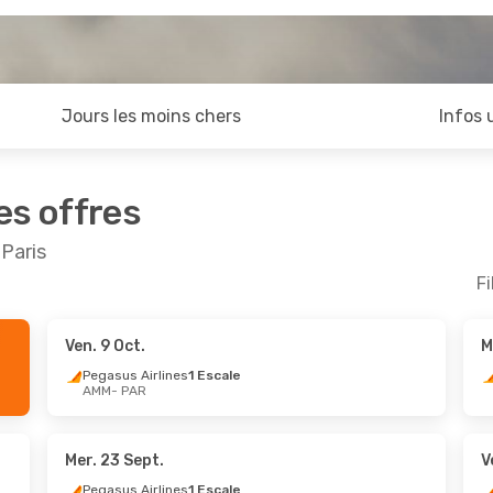
Jours les moins chers
Infos 
es offres
Paris
Fi
Ven. 9 Oct.
M
pt.
- Ven. 11 Sept.
Jeu. 1 Oct.
- Sam. 3 O
Pegasus Airlines
1 Escale
AMM
- PAR
Airlines
1 Escale
Pegasus Airlines
1 Esc
AR
AMM
- PAR
Airlines
1 Escale
Pegasus Airlines
1 Esc
MM
PAR
- AMM
Mer. 23 Sept.
V
Pegasus Airlines
1 Escale