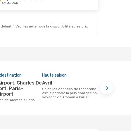
AMM
- PAR
initif. Veuillez noter que la disponibilité et les prix
destination
Haute saison
Compagnies
cette rout
avril
Ryanair
ort, Paris-
Selon les données de recherche, avril
est la période la plus chargée pour
irport
Compagnie(s) aérienne(s) avec des vols
voyager de Amman à Paris
entre Amman
age de Amman à Paris