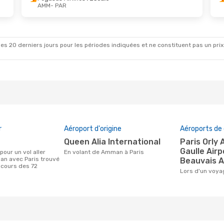
AMM
- PAR
Août
- Mar. 1 Sept.
Airlines
1 Escale
AR
Airlines
1 Escale
MM
es 20 derniers jours pour les périodes indiquées et ne constituent pas un prix déf
r
Aéroport d'origine
Aéroports de 
Queen Alia International
Paris Orly Airport, Charles De
Gaulle Airp
En volant de Amman à Paris
an avec Paris trouvé
Beauvais A
 cours des 72
Lors d'un voy