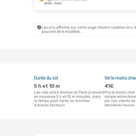
AMM
- PAR
Mer. 23 Sept.
- Jeu. 24 Sept.
Mer. 26 
Pegasus Airlines
1 Escale
Pegasus 
AMM
- PAR
AMM
- P
Pegasus Airlines
1 Escale
Pegasus 
PAR
- AMM
PAR
- A
Les prix affichés sur cette page étaient valables lors d
peuvent être modifiés.
Durée du vol
Vol le moins che
5 h et 10 m
41€
Les vols entre Amman et Paris prennent
Prix le moins cher pour un vol aller
en moyenne 5 h et 10 m minutes, mais
simple entre Amm
le temps peut varier en fonction
par nos clients au
d'autres facteurs
dernières heures