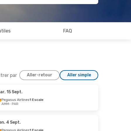
utiles
FAQ
ltrer par
Aller-retour
Aller simple
ar. 15 Sept.
ct.
Pegasus Airlines
1 Escale
AMM
- PAR
ale
ale
en. 4 Sept.
Pegasus Airlines
1 Escale