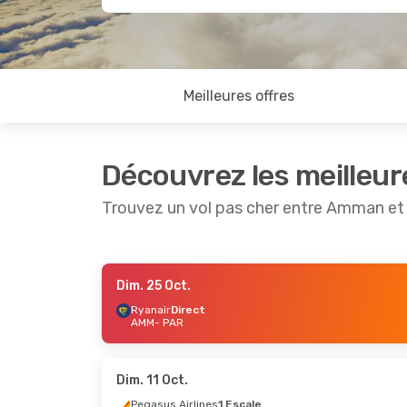
Meilleures offres
Découvrez les meilleur
Trouvez un vol pas cher entre Amman et 
Dim. 25 Oct.
Dim. 25 Oct.
- Dim. 1 Nov.
Sam. 5 Se
Ryanair
Direct
AMM
- PAR
Ryanair
Direct
Pegasus 
AMM
- PAR
AMM
- P
Ryanair
Direct
Pegasus 
PAR
- AMM
PAR
- A
Dim. 11 Oct.
Pegasus Airlines
1 Escale