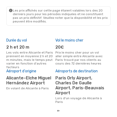
ALC
- PAR
Vueling
Direct
PAR
- ALC
Les prix affichés sur cette page étaient valables lors des 20
derniers jours pour les périodes indiquées et ne constituent
pas un prix définitif. Veuillez noter que la disponibilité et les prix
peuvent être modifiés.
Durée du vol
Vol le moins cher
Hau
2 h et 20 m
20€
av
Les vols entre Alicante et Paris
Prix le moins cher pour un vol
Selon les données de recherche,
prennent en moyenne 2 h et 20
aller simple entre Alicante avec
avri
m minutes, mais le temps peut
Paris trouvé par nos clients au
cha
varier en fonction d'autres
cours des 72 dernières heures
Alic
facteurs
Pri
Aéroport d'origine
Aéroports de destination
75
Alicante–Elche Miguel
Paris Orly Airport,
Hernández Airport
Charles De Gaulle
Le prix moyen d'un vol Alicante -
Pari
Airport, Paris-Beauvais
En volant de Alicante à Paris
basé
Airport
moi
Lors d'un voyage de Alicante à
Paris