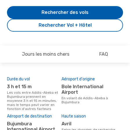
Rechercher des vols
Rechercher Vol + Hôtel
Jours les moins chers
FAQ
Durée du vol
Aéroport d'origine
Com
des
3 h et 15 m
Bole International
E
Airport
Les vols entre Addis-Abeba et
Bujumbura prennent en
Compagnie(s) aérienne(s) avec
En volant de Addis-Abeba à
moyenne 3 h et 15 m minutes,
des
Bujumbura
mais le temps peut varier en
Buj
fonction d'autres facteurs
Mei
rés
Aéroport de destination
Haute saison
n
Bujumbura
avril
International Airport
Selon des données réelles, juin
Selon les données de recherche,