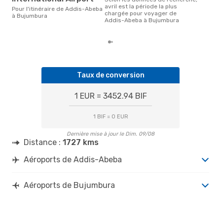
est 
avril est la période la plus
Pour l'itinéraire de Addis-Abeba
pour
chargée pour voyager de
à Bujumbura
des
Addis-Abeba à Bujumbura
dép
Taux de conversion
1 EUR = 3452.94 BIF
1 BIF = 0 EUR
Dernière mise à jour le Dim. 09/08
Distance :
1727 kms
Aéroports de Addis-Abeba
Aéroports de Bujumbura