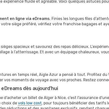
 expérience fluide et agréable. Voici quelques astuces pou
ment en ligne via eDreams
. Finies les longues files d’atten
votre siège préféré, vérifiez votre franchise bagages et a
sièges spacieux et savourez des repas délicieux. L’expérien
age à l’atterrissage. Et avec un équipage chaleureux, vous
tures en temps réel, Aigle Azur a pensé à tout. Profitez du 
ger vos moments de voyage avec vos proches. Restez connect
c eDreams dès aujourd'hui
 d'acheter un billet de Alger à Nice, c'est l'assurance d'un
e choix de
vols low cost
, pour toujours bénéficier des tarifs
des réductions et des avantages exclusifs, rendant chaque 