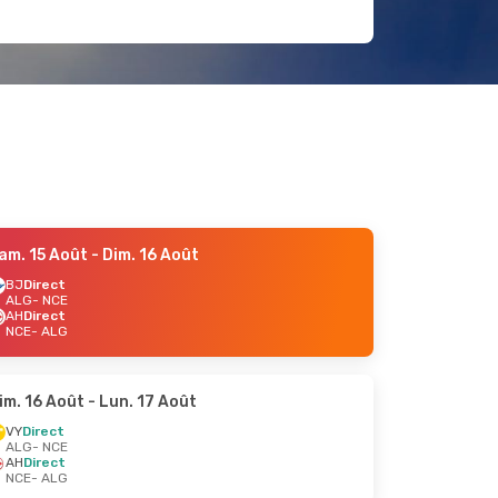
am. 15 Août
- Dim. 16 Août
BJ
Direct
ALG
- NCE
AH
Direct
NCE
- ALG
im. 16 Août
- Lun. 17 Août
VY
Direct
ALG
- NCE
AH
Direct
NCE
- ALG