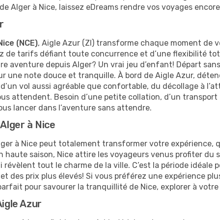
de Alger à Nice, laissez eDreams rendre vos voyages encore 
r
Nice (NCE)
, Aigle Azur (ZI) transforme chaque moment de vo
 de tarifs défiant toute concurrence et d’une flexibilité t
tre aventure depuis Alger? Un vrai jeu d’enfant! Départ sans
ur une note douce et tranquille. À bord de Aigle Azur, dét
’un vol aussi agréable que confortable, du décollage à l’att
us attendent. Besoin d’une petite collation, d’un transpor
vous lancer dans l’aventure sans attendre.
 Alger à Nice
ger à Nice peut totalement transformer votre expérience, q
 haute saison, Nice attire les voyageurs venus profiter du s
évèlent tout le charme de la ville. C’est la période idéale p
et des prix plus élevés! Si vous préférez une expérience pl
rfait pour savourer la tranquillité de Nice, explorer à votre 
Aigle Azur