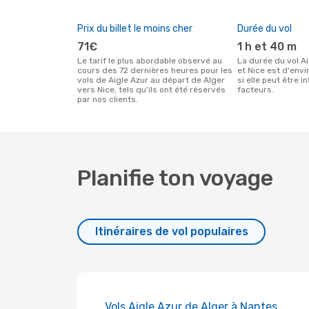
Prix du billet le moins cher
Durée du vol
71€
1 h et 40 m
Le tarif le plus abordable observé au
La durée du vol Aigle Azur entre Alger
cours des 72 dernières heures pour les
et Nice est d'env
vols de Aigle Azur au départ de Alger
si elle peut être 
vers Nice, tels qu'ils ont été réservés
facteurs.
par nos clients.
Planifie ton voyage
Itinéraires de vol populaires
Vols Aigle Azur de Alger à Nantes