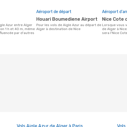
Aéroport de départ
Aéroport d'ar
Houari Boumediene Airport
Nice Cote 
Pour les vols de Aigle Azur au départ de
Lorsque vous voyagez avec Aigle Azur
iron 1 h et 40 m, même
Alger à destination de Nice
de Alger à Nice
influencée par d'autres
sera l'Nice Cote
Vols Aigle Azur de Alger à Paris
Vols