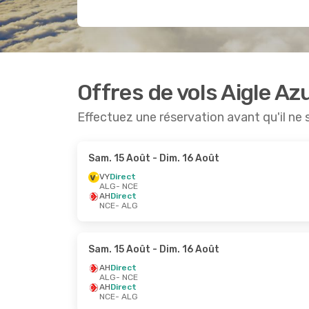
Offres de vols Aigle Az
Effectuez une réservation avant qu'il ne 
Sam. 15 Août
- Dim. 16 Août
VY
Direct
ALG
- NCE
AH
Direct
NCE
- ALG
Sam. 15 Août
- Dim. 16 Août
AH
Direct
ALG
- NCE
AH
Direct
NCE
- ALG