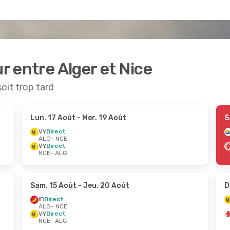
ur entre Alger et Nice
soit trop tard
Lun. 17 Août
- Mer. 19 Août
S
VY
Direct
ALG
- NCE
VY
Direct
NCE
- ALG
Sam. 15 Août
- Jeu. 20 Août
D
IB
Direct
ALG
- NCE
VY
Direct
NCE
- ALG