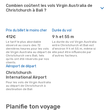
Combien coûtent les vols Virgin Australia de
Christchurch à Bali ?
Prix du billet le moins cher
Durée du vol
412€
9 h et 55 m
Le tarif le plus abordable
La durée du vol Virgin Australia
observé au cours des 72
entre Christchurch et Bali est
dernières heures pour les vols
d'environ 9 h et 55 m, même si
de Virgin Australia au départ de
elle peut être influencée par
Christchurch vers Bali, tels
d'autres facteurs.
qu'ils ont été réservés par nos
clients.
Aéroport de départ
Christchurch
International Airport
Pour les vols de Virgin Australia
au départ de Christchurch à
destination de Bali
Planifie ton voyage