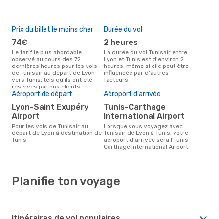
Prix du billet le moins cher
Durée du vol
74€
2 heures
Le tarif le plus abordable
La durée du vol Tunisair entre
observé au cours des 72
Lyon et Tunis est d'environ 2
dernières heures pour les vols
heures, même si elle peut être
de Tunisair au départ de Lyon
influencée par d'autres
vers Tunis, tels qu'ils ont été
facteurs.
réservés par nos clients.
Aéroport de départ
Aéroport d'arrivée
Lyon-Saint Exupéry
Tunis-Carthage
Airport
International Airport
Pour les vols de Tunisair au
Lorsque vous voyagez avec
départ de Lyon à destination de
Tunisair de Lyon à Tunis, votre
Tunis
aéroport d'arrivée sera l'Tunis-
Carthage International Airport.
Planifie ton voyage
Itinéraires de vol populaires