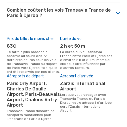
Combien coûtent les vols Transavia France de
Paris à Djerba ?
Prix du billet le moins cher
Durée du vol
83€
2 h et 50 m
Le tarif le plus abordable
La durée du vol Transavia
observé au cours des 72
France entre Paris et Djerba est
dernières heures pour les vols
d'environ 2 h et 50 m, même si
de Transavia France au départ
elle peut être influencée par
de Paris vers Djerba, tels qu'ils
d'autres facteurs.
ont été réservés par nos clients.
Aéroports de départ
Aéroport d'arrivée
Paris Orly Airport,
Zarzis International
Charles De Gaulle
Airport
Airport, Paris-Beauvais
Lorsque vous voyagez avec
Transavia France de Paris à
Airport, Chalons Vatry
Djerba, votre aéroport d'arrivée
Airport
sera l'Zarzis International
Airport.
Transavia France dessert les
aéroports mentionnés pour
l'itinéraire de Paris à Djerba